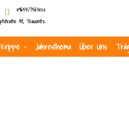
09655/7563020
ptstraße 48, Trausnitz
Krippe
Jahresthema
Über Uns
Trä