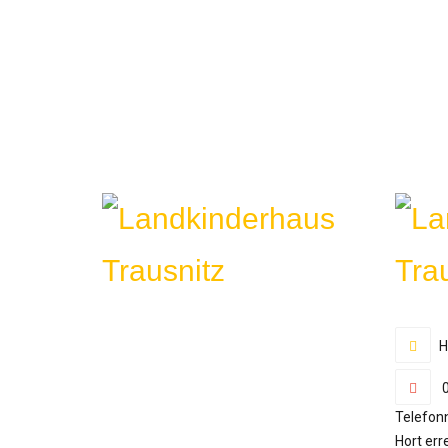
H
0
Telefon
Hort err