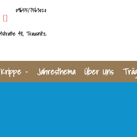
09655/7563020
tstraße 48, Trausnitz
Krippe
Jahresthema
Über Uns
Trä