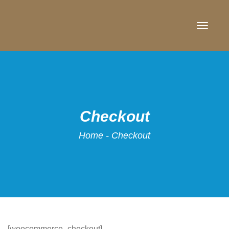
TOGG
NAVI
Checkout
Home
-
Checkout
[woocommerce_checkout]