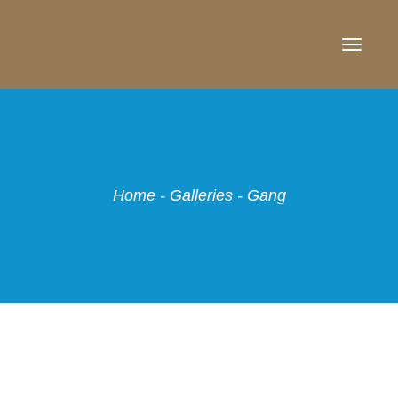
TOGG
NAVI
Home
-
Galleries
-
Gang